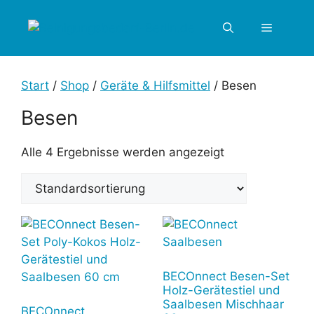
Zum
Inhalt
Menü
springen
Start
/
Shop
/
Geräte & Hilfsmittel
/ Besen
Besen
Alle 4 Ergebnisse werden angezeigt
BECOnnect Besen-Set
Holz-Gerätestiel und
Saalbesen Mischhaar
BECOnnect