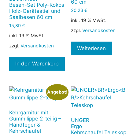
60 cm
Besen-Set Poly-Kokos
20,23
€
Holz-Gerätestiel und
Saalbesen 60 cm
inkl. 19 % MwSt.
15,89
€
zzgl.
Versandkosten
inkl. 19 % MwSt.
zzgl.
Versandkosten
Weiterlesen
In den Warenkorb
Angebot!
Kehrgarnitur mit
Gummilippe 2-teilig –
UNGER
Handfeger &
Ergo
Kehrschaufel
Kehrschaufel Teleskop