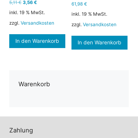
Ursprünglicher
Aktueller
5,11
€
3,56
€
61,98
€
Preis
Preis
inkl. 19 % MwSt.
inkl. 19 % MwSt.
war:
ist:
5,11 €
3,56 €.
zzgl.
Versandkosten
zzgl.
Versandkosten
In den Warenkorb
In den Warenkorb
Warenkorb
Zahlung