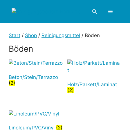
Zum
Inhalt
Menü
springen
Start
/
Shop
/
Reinigungsmittel
/ Böden
Böden
Beton/Stein/Terrazzo
(2)
Holz/Parkett/Laminat
(2)
Linoleum/PVC/Vinyl
(2)