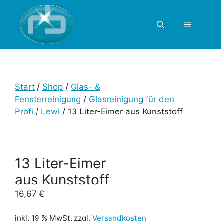
Start
/
Shop
/
Glas- &
Fensterreinigung
/
Glasreinigung für den
Profi
/
Lewi
/ 13 Liter-Eimer aus Kunststoff
13 Liter-Eimer
aus Kunststoff
16,67
€
inkl. 19 % MwSt.
zzgl.
Versandkosten