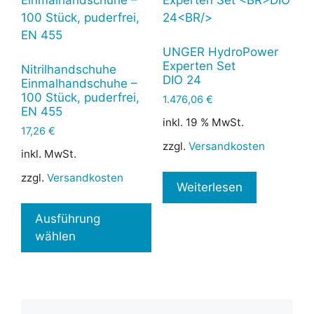
UNGER HydroPower
Experten Set
Nitrilhandschuhe
DIO 24
Einmalhandschuhe –
100 Stück, puderfrei,
1.476,06
€
EN 455
inkl. 19 % MwSt.
17,26
€
zzgl.
Versandkosten
inkl. MwSt.
zzgl.
Versandkosten
Weiterlesen
Dieses
Produkt
Ausführung
weist
wählen
mehrere
Varianten
auf.
Die