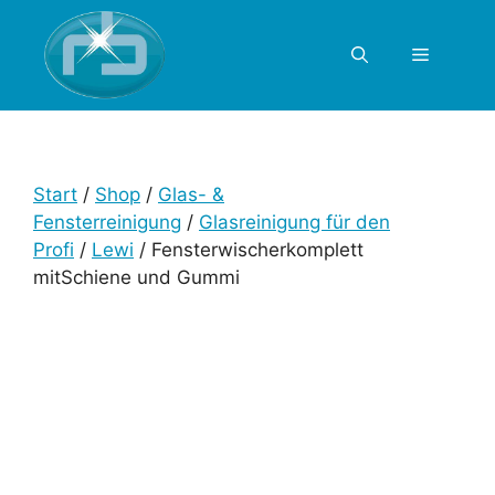
Zum
Inhalt
Menü
springen
Start
/
Shop
/
Glas- &
Fensterreinigung
/
Glasreinigung für den
Profi
/
Lewi
/ Fensterwischerkomplett
mitSchiene und Gummi