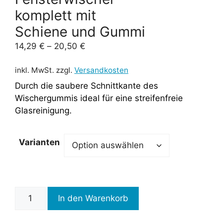
komplett mit
Schiene und Gummi
14,29
€
–
20,50
€
inkl. MwSt.
zzgl.
Versandkosten
Durch die saubere Schnittkante des
Wischergummis ideal für eine streifenfreie
Glasreinigung.
Varianten
Fensterwischerkomplett
In den Warenkorb
mitSchiene
und