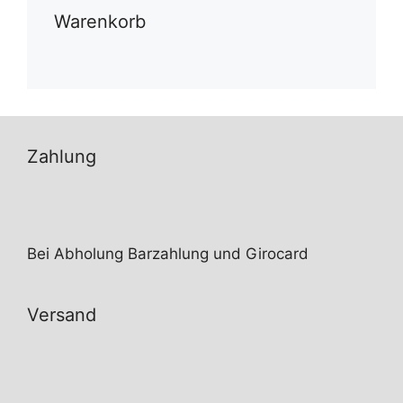
Optionen
Warenkorb
können
auf
der
Produktseite
gewählt
werden
Zahlung
Bei Abholung Barzahlung und Girocard
Versand