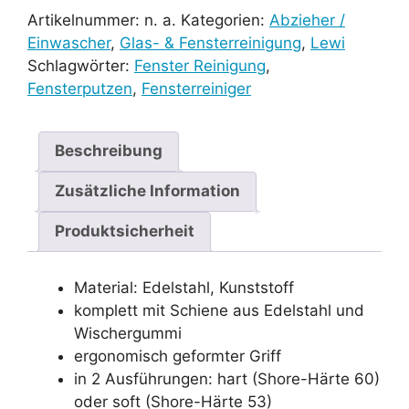
Gummi
Artikelnummer:
n. a.
Kategorien:
Abzieher /
Menge
Einwascher
,
Glas- & Fensterreinigung
,
Lewi
Schlagwörter:
Fenster Reinigung
,
Fensterputzen
,
Fensterreiniger
Beschreibung
Zusätzliche Information
Produktsicherheit
Material: Edelstahl, Kunststoff
komplett mit Schiene aus Edelstahl und
Wischergummi
ergonomisch geformter Griff
in 2 Ausführungen: hart (Shore-Härte 60)
oder soft (Shore-Härte 53)